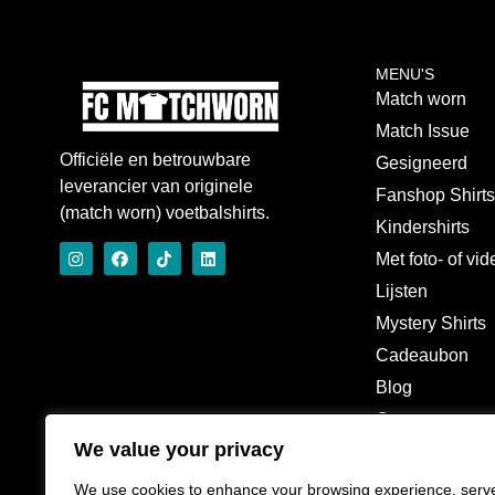
MENU'S
Match worn
Match Issue
Officiële en betrouwbare
Gesigneerd
leverancier van originele
Fanshop Shirt
(match worn) voetbalshirts.
Kindershirts
Met foto- of vi
Lijsten
Mystery Shirts
Cadeaubon
Blog
Over
We value your privacy
We use cookies to enhance your browsing experience, serv