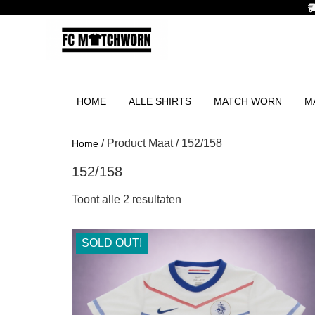
HOME
ALLE SHIRTS
MATCH WORN
M
/ Product Maat / 152/158
Home
152/158
Toont alle 2 resultaten
SOLD OUT!