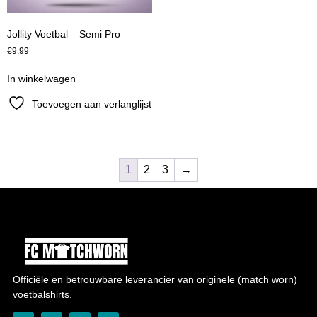
Jollity Voetbal – Semi Pro
€
9,99
In winkelwagen
Toevoegen aan verlanglijst
1
2
3
→
Officiële en betrouwbare leverancier van originele (match worn)
voetbalshirts.