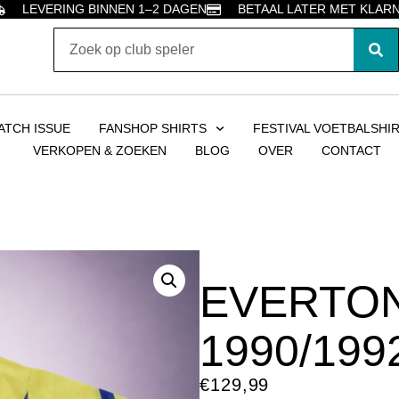
LEVERING BINNEN 1–2 DAGEN
BETAAL LATER MET KLAR
ATCH ISSUE
FANSHOP SHIRTS
FESTIVAL VOETBALSHI
VERKOPEN & ZOEKEN
BLOG
OVER
CONTACT
2
EVERTON
1990/199
€
129,99