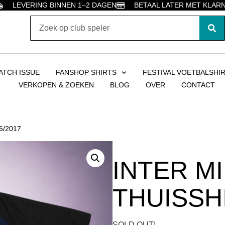
LEVERING BINNEN 1–2 DAGEN
BETAAL LATER MET KLAR
ATCH ISSUE
FANSHOP SHIRTS
FESTIVAL VOETBALSHI
VERKOPEN & ZOEKEN
BLOG
OVER
CONTACT
6/2017
INTER M
THUISSHI
SOLD OUT!