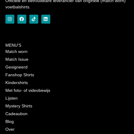
Officiële en betrouwbare leverancier van originele (match worn)
voetbalshirts.
MENU'S
Match worn
Match Issue
Gesigneerd
Fanshop Shirts
Kindershirts
Met foto- of videobewijs
Lijsten
Mystery Shirts
Cadeaubon
Blog
Over