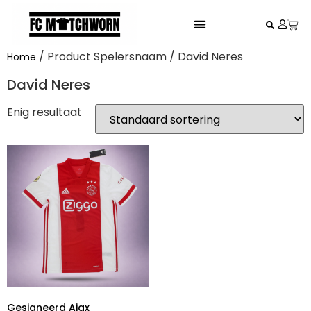
FESTIVAL VOETBALSHIRTS
/ Product Spelersnaam / David Neres
Home
David Neres
Enig resultaat
Gesigneerd Ajax