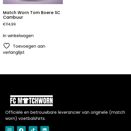
Match Worn Tom Boere SC
Cambuur
€
114,99
In winkelwagen
Toevoegen aan
verlanglijst
Officiële en betrouwbare leverancier van originele (match
worn) voetbalshirts.