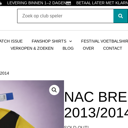
LEVERING BINNEN 1–2 DAGEN
BETAAL LATER MET KLAR
ATCH ISSUE
FANSHOP SHIRTS
FESTIVAL VOETBALSHI
VERKOPEN & ZOEKEN
BLOG
OVER
CONTACT
/2014
NAC BRE
2013/201
SOLD OUT!